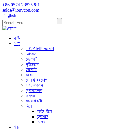
+86 0574 28835381
sales@ibuycon.com
English
বাড়ি
পণ্য
TE/AMP সংযোগ
মোলেক্স
জেএসটি
সুমিটোমো
ইয়াযাকি
ডয়েচ
ডেলফি সংযোগ
এইচআরএস
অ্যামফেনল
অন্যরা
সংযোগকারী
রিলে
অটো রিলে
ফ্ল্যাশার্স
সকেট
খবর