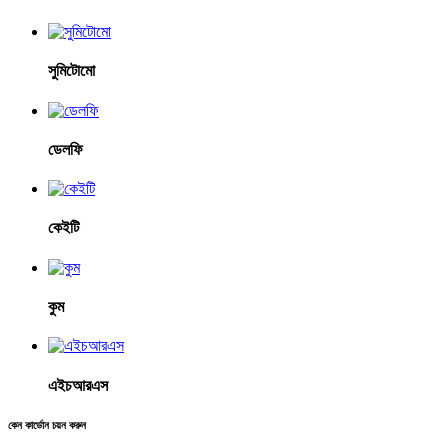
সুমিটোমো
ডেলফি
কেইটি
কুম
এইচআরএস
কেন কার্ডোন চয়ন করুন