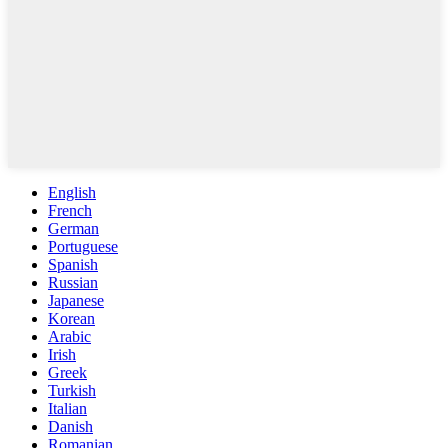
English
French
German
Portuguese
Spanish
Russian
Japanese
Korean
Arabic
Irish
Greek
Turkish
Italian
Danish
Romanian