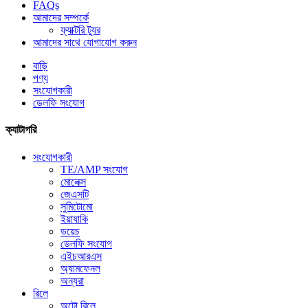
FAQs
আমাদের সম্পর্কে
ফ্যাক্টরি ট্যুর
আমাদের সাথে যোগাযোগ করুন
বাড়ি
পণ্য
সংযোগকারী
ডেলফি সংযোগ
ক্যাটাগরি
সংযোগকারী
TE/AMP সংযোগ
মোলেক্স
জেএসটি
সুমিটোমো
ইয়াযাকি
ডয়েচ
ডেলফি সংযোগ
এইচআরএস
অ্যামফেনল
অন্যরা
রিলে
অটো রিলে