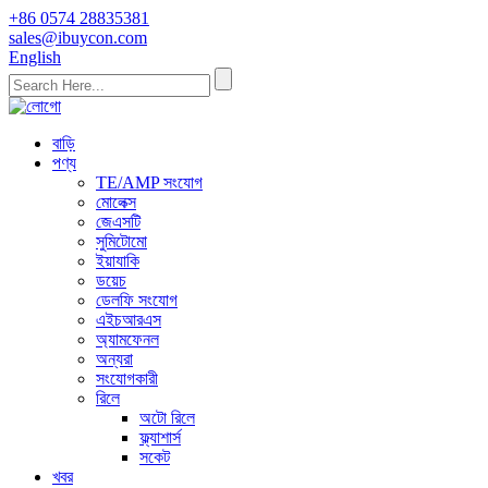
+86 0574 28835381
sales@ibuycon.com
English
বাড়ি
পণ্য
TE/AMP সংযোগ
মোলেক্স
জেএসটি
সুমিটোমো
ইয়াযাকি
ডয়েচ
ডেলফি সংযোগ
এইচআরএস
অ্যামফেনল
অন্যরা
সংযোগকারী
রিলে
অটো রিলে
ফ্ল্যাশার্স
সকেট
খবর