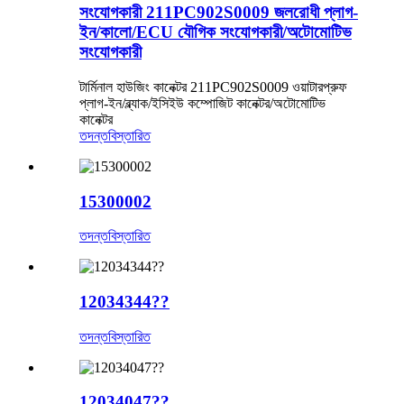
সংযোগকারী 211PC902S0009 জলরোধী প্লাগ-
ইন/কালো/ECU যৌগিক সংযোগকারী/অটোমোটিভ
সংযোগকারী
টার্মিনাল হাউজিং কানেক্টর 211PC902S0009 ওয়াটারপ্রুফ
প্লাগ-ইন/ব্ল্যাক/ইসিইউ কম্পোজিট কানেক্টর/অটোমোটিভ
কানেক্টর
তদন্ত
বিস্তারিত
15300002
তদন্ত
বিস্তারিত
12034344??
তদন্ত
বিস্তারিত
12034047??