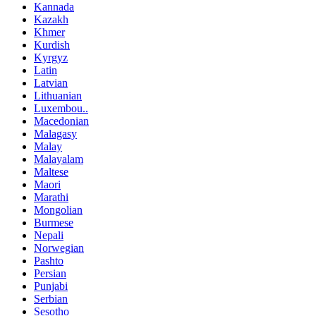
Kannada
Kazakh
Khmer
Kurdish
Kyrgyz
Latin
Latvian
Lithuanian
Luxembou..
Macedonian
Malagasy
Malay
Malayalam
Maltese
Maori
Marathi
Mongolian
Burmese
Nepali
Norwegian
Pashto
Persian
Punjabi
Serbian
Sesotho