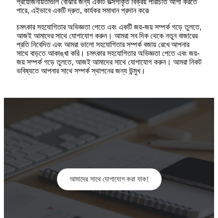
প্রয়োজনীয়তাগুলি বোঝার জন্য একটি উত্সর্গীকৃত বিক্রয় পরিচিতি আশা করতে
পারে, এইভাবে একটি দ্রুত, কার্যকর সমাধান প্রদান করে৷
চমৎকার সহযোগিতার অভিজ্ঞতা পেতে এবং একটি জয়-জয় সম্পর্ক গড়ে তুলতে,
আজই আমাদের সাথে যোগাযোগ করুন। আমরা সব দিক থেকে নতুন বাজারের
প্রতি নিবেদিত এবং আমরা ভালো সহযোগিতার সম্পর্ক বজায় রেখে আপনার
সাথে বাড়তে আকাঙ্খা করি। চমৎকার সহযোগিতার অভিজ্ঞতা পেতে এবং জয়-
জয় সম্পর্ক গড়ে তুলতে, আজই আমাদের সাথে যোগাযোগ করুন। আমরা নিকট
ভবিষ্যতে আপনার সাথে সম্পর্ক স্থাপনের জন্য উন্মুখ।
আমাদের সাথে যোগাযোগ করা যাক!