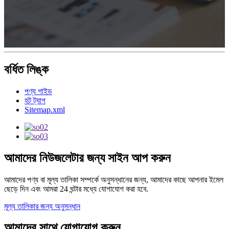
বর্ধিত লিঙ্ক
পণ্য গাইড
হট ট্যাগ
Sitemap.xml
আমাদের নিউজলেটার জন্য সাইন আপ করুন
আমাদের পণ্য বা মূল্য তালিকা সম্পর্কে অনুসন্ধানের জন্য, আমাদের কাছে আপনার ইমেল
ছেড়ে দিন এবং আমরা 24 ঘন্টার মধ্যে যোগাযোগ করা হবে.
মূল্য তালিকার জন্য অনুসন্ধান
আমাদের সাথে যোগাযোগ করুন