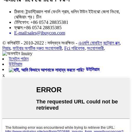
ঠিকানা: ইন্ডাস্ট্রিয়াল পার্ক ফেংলি গ্রাম, গুলিন টাউন ইইনঝো জেলা নিংবো,
ঝেজিয়াং প্র। চীন
টেলিফোন: +86 0574 28835381
ফ্যাক্স:+86 0574 28835385
E-mail:sales@ibuycon.com
© কপিরাইট - 2010-2022 : সর্বস্বত্ব সংরক্ষিত৷
-
এএমপি মোবাইল
কন্ট্রোল বক্স
,
লিয়ার
,
ফাইবার অপটিক দ্রুত সংযোগকারী
,
Fci পরিবেশক
,
সংযোগকারী
,
ইমেইল পাঠান
উইলিয়াম
উইলিয়াম
x